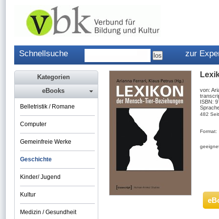
Schnellsuche
zur Expe
Lexi
Kategorien
eBooks
von: Ari
transcri
ISBN: 
Belletristik / Romane
Sprache
482 Sei
Computer
Format:
Gemeinfreie Werke
geeignet
Geschichte
Kinder/ Jugend
Kultur
eB
Medizin / Gesundheit