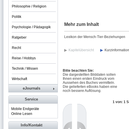
Philosophie / Religion
Politik
Mehr zum Inhalt
Psychologie / Pädagogik
Lexikon der Mensch-Tier-Beziehungen
Ratgeber
Recht
Kapitelübersicht
Kurzinformatio
Reise / Hobbys
Technik / Wissen
Bitte beachten Sie:
Die dargestellten Bilddaten sollen
Ihnen einen ersten Eindruck vom
Wirtschaft
Aussehen des Buches vermitteln.
Die gelieferten eBooks haben eine
eJournals
noch bessere Auflösung.
Service
1 von: 1 S
Mobile Endgeräte
Online Lesen
Info/Kontakt