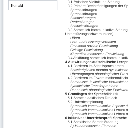
3.1 Zwischen Vielfalt und Störung
Kontakt
3.2 Primäre Beeinträchtigungen der 
Sprechstörungen
Sprachstörungen
Stimmstörungen
Redestörungen
Schluckstörungen
3.3 Sprachlich-kommunikative Störung
Unterstützungsschwerpunkten)
Hören
Lern- und Leistungsverhalten
Emotional-soziale Entwicklung
Geistige Entwicklung
Körperlich-motorische Entwicklung
3.4 Abklärung sprachlich-kommunikati
4 Auswirkungen auf schulische Lernp
4.1 Barrieren im Schriftsprachlernen
Schwierigkeiten morpho-syntaktisch
Übertragungen phonologischer Proz
4.2 Barrieren im Erwerb mathematische
Semantisch-lexikalische Verunsiche
Syntaktische Transferprobleme
Phonetisch-phonologische Erschwer
5 Grundlagen der Sprachdidaktik
5.1 Sprachdidaktisches Dreieck
5.2 Unterrichtsplanung
Sprachlich-kommunikative Aspekte 
Sprachlich-kommunikatives Lernen d
Sprachlich-kommunikatives Lehren 
6 Inklusives Unterrichtsprofil Sprac
6.1 Spezifische Sprachförderung
A) Mundmotorische Elemente