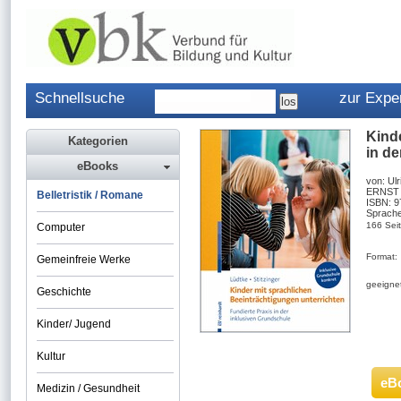
Schnellsuche
zur Expe
Kinde
Kategorien
in d
eBooks
von: Ulr
ERNST 
Belletristik / Romane
ISBN: 
Sprache
166 Sei
Computer
Format:
Gemeinfreie Werke
geeignet
Geschichte
Kinder/ Jugend
Kultur
eB
Medizin / Gesundheit