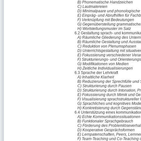
B) Phonematische Handzeichen
C) Lautmalereien
D) Minimalpaare und phonologische
E) Einpräg- und Abrufhilfen für Fachb
F) Verknüpfung mit Bedeutungen
G) Gegenüberstellung grammatische
H) Wortstellungsmuster im Satz
6.2 Gestaltung sprach- und kommunik
A) Räumliche Gliederung des Unterri
B) Räumliche Gestaltung und Aussta
C) Reduktion von Plenumsphasen
D) Unterrichtsgestaltung mit situativ
E) Fokussierung verschiedener Vera
F) Strukturierungs- und Orientierungs
G) Modifikationen von Medien
H) Zeitliche Individualisierungen
6.3 Sprache der Lehrkraft
A) Inhaltliche Klarheit
B) Reduzierung der Sprechfülle und
C) Strukturierung durch Pausen
D) Strukturierung durch Intonation, 
E) Fokussierung durch Mimik und Ges
F) Visualisierung sprachstrukturelle
G) Sprachliches und kognitives Mode
H) Konkretisierung durch Gegenstän
6.4 Unterstützung eines kommunikatio
A) Echte Kommunikationssituationen
B) Funktionaler Sprachgebrauch
C) Förderung des Problemlöseverha
D) Kooperative Gesprächsformen
E) Lernpatenschaften, Peers, Lernne
F) Team-Teaching und Co-Teaching d