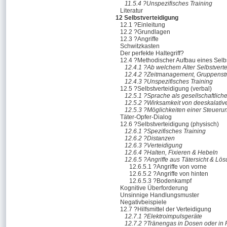
11.5.4 ?Unspezifisches Training
Literatur
12 Selbstverteidigung
12.1 ?Einleitung
12.2 ?Grundlagen
12.3 ?Angriffe
Schwitzkasten
Der perfekte Haltegriff?
12.4 ?Methodischer Aufbau eines Selb
12.4.1 ?Ab welchem Alter Selbstvert
12.4.2 ?Zeitmanagement, Gruppenstr
12.4.3 ?Unspezifisches Training
12.5 ?Selbstverteidigung (verbal)
12.5.1 ?Sprache als gesellschaftlic
12.5.2 ?Wirksamkeit von deeskalati
12.5.3 ?Möglichkeiten einer Steueru
Täter-Opfer-Dialog
12.6 ?Selbstverteidigung (physisch)
12.6.1 ?Spezifisches Training
12.6.2 ?Distanzen
12.6.3 ?Verteidigung
12.6.4 ?Halten, Fixieren & Hebeln
12.6.5 ?Angriffe aus Tätersicht & Lö
12.6.5.1 ?Angriffe von vorne
12.6.5.2 ?Angriffe von hinten
12.6.5.3 ?Bodenkampf
Kognitive Überforderung
Unsinnige Handlungsmuster
Negativbeispiele
12.7 ?Hilfsmittel der Verteidigung
12.7.1 ?Elektroimpulsgeräte
12.7.2 ?Tränengas in Dosen oder in 