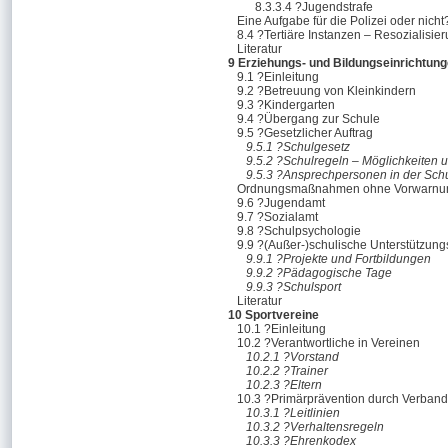
8.3.3.4 ?Jugendstrafe
Eine Aufgabe für die Polizei oder nicht
8.4 ?Tertiäre Instanzen – Resozialisie
Literatur
9 Erziehungs- und Bildungseinrichtun
9.1 ?Einleitung
9.2 ?Betreuung von Kleinkindern
9.3 ?Kindergarten
9.4 ?Übergang zur Schule
9.5 ?Gesetzlicher Auftrag
9.5.1 ?Schulgesetz
9.5.2 ?Schulregeln – Möglichkeiten
9.5.3 ?Ansprechpersonen in der Sch
Ordnungsmaßnahmen ohne Vorwarnun
9.6 ?Jugendamt
9.7 ?Sozialamt
9.8 ?Schulpsychologie
9.9 ?(Außer-)schulische Unterstützun
9.9.1 ?Projekte und Fortbildungen
9.9.2 ?Pädagogische Tage
9.9.3 ?Schulsport
Literatur
10 Sportvereine
10.1 ?Einleitung
10.2 ?Verantwortliche in Vereinen
10.2.1 ?Vorstand
10.2.2 ?Trainer
10.2.3 ?Eltern
10.3 ?Primärprävention durch Verband
10.3.1 ?Leitlinien
10.3.2 ?Verhaltensregeln
10.3.3 ?Ehrenkodex