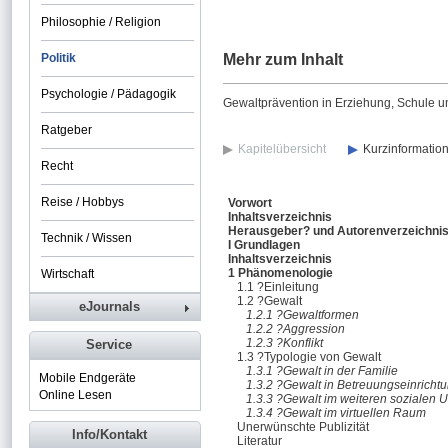
Philosophie / Religion
Politik
Mehr zum Inhalt
Psychologie / Pädagogik
Gewaltprävention in Erziehung, Schule u
Ratgeber
Kapitelübersicht
Kurzinformatio
Recht
Reise / Hobbys
Vorwort
Inhaltsverzeichnis
Herausgeber? und Autorenverzeichni
Technik / Wissen
I Grundlagen
Inhaltsverzeichnis
1 Phänomenologie
Wirtschaft
1.1 ?Einleitung
1.2 ?Gewalt
eJournals
1.2.1 ?Gewaltformen
1.2.2 ?Aggression
1.2.3 ?Konflikt
Service
1.3 ?Typologie von Gewalt
1.3.1 ?Gewalt in der Familie
Mobile Endgeräte
1.3.2 ?Gewalt in Betreuungseinricht
Online Lesen
1.3.3 ?Gewalt im weiteren sozialen 
1.3.4 ?Gewalt im virtuellen Raum
Unerwünschte Publizität
Info/Kontakt
Literatur