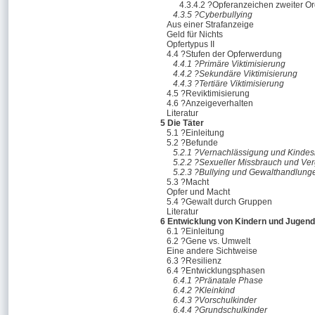
4.3.4.2 ?Opferanzeichen zweiter O
4.3.5 ?Cyberbullying
Aus einer Strafanzeige
Geld für Nichts
Opfertypus II
4.4 ?Stufen der Opferwerdung
4.4.1 ?Primäre Viktimisierung
4.4.2 ?Sekundäre Viktimisierung
4.4.3 ?Tertiäre Viktimisierung
4.5 ?Reviktimisierung
4.6 ?Anzeigeverhalten
Literatur
5 Die Täter
5.1 ?Einleitung
5.2 ?Befunde
5.2.1 ?Vernachlässigung und Kinde
5.2.2 ?Sexueller Missbrauch und Ve
5.2.3 ?Bullying und Gewalthandlung
5.3 ?Macht
Opfer und Macht
5.4 ?Gewalt durch Gruppen
Literatur
6 Entwicklung von Kindern und Jugend
6.1 ?Einleitung
6.2 ?Gene vs. Umwelt
Eine andere Sichtweise
6.3 ?Resilienz
6.4 ?Entwicklungsphasen
6.4.1 ?Pränatale Phase
6.4.2 ?Kleinkind
6.4.3 ?Vorschulkinder
6.4.4 ?Grundschulkinder