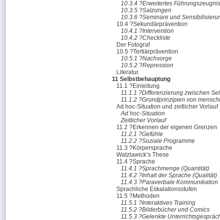
10.3.4 ?Erweitertes Führungszeugni
10.3.5 ?Satzungen
10.3.6 ?Seminare und Sensibilisieru
10.4 ?Sekundärprävention
10.4.1 ?Intervention
10.4.2 ?Checkliste
Der Fotograf
10.5 ?Tertiärprävention
10.5.1 ?Nachsorge
10.5.2 ?Repression
Literatur
11 Selbstbehauptung
11.1 ?Einleitung
11.1.1 ?Differenzierung zwischen Se
11.1.2 ?Grundprinzipien von menschl
Ad hoc-Situation und zeitlicher Vorlauf
Ad hoc-Situation
Zeitlicher Vorlauf
11.2 ?Erkennen der eigenen Grenzen
11.2.1 ?Gefühle
11.2.2 ?Soziale Programme
11.3 ?Körpersprache
Watzlawick’s These
11.4 ?Sprache
11.4.1 ?Sprachmenge (Quantität)
11.4.2 ?Inhalt der Sprache (Qualität)
11.4.3 ?Paraverbale Kommunikation
Sprachliche Eskalationsstufen
11.5 ?Methoden
11.5.1 ?Interaktives Training
11.5.2 ?Bilderbücher und Comics
11.5.3 ?Gelenkte Unterrichtsgespräc