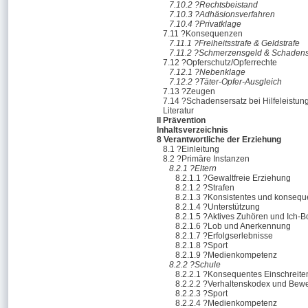
7.10.2 ?Rechtsbeistand
7.10.3 ?Adhäsionsverfahren
7.10.4 ?Privatklage
7.11 ?Konsequenzen
7.11.1 ?Freiheitsstrafe & Geldstrafe
7.11.2 ?Schmerzensgeld & Schadens
7.12 ?Opferschutz/Opferrechte
7.12.1 ?Nebenklage
7.12.2 ?Täter-Opfer-Ausgleich
7.13 ?Zeugen
7.14 ?Schadensersatz bei Hilfeleistun
Literatur
II Prävention
Inhaltsverzeichnis
8 Verantwortliche der Erziehung
8.1 ?Einleitung
8.2 ?Primäre Instanzen
8.2.1 ?Eltern
8.2.1.1 ?Gewaltfreie Erziehung
8.2.1.2 ?Strafen
8.2.1.3 ?Konsistentes und konsequ
8.2.1.4 ?Unterstützung
8.2.1.5 ?Aktives Zuhören und Ich-B
8.2.1.6 ?Lob und Anerkennung
8.2.1.7 ?Erfolgserlebnisse
8.2.1.8 ?Sport
8.2.1.9 ?Medienkompetenz
8.2.2 ?Schule
8.2.2.1 ?Konsequentes Einschreite
8.2.2.2 ?Verhaltenskodex und Bewe
8.2.2.3 ?Sport
8.2.2.4 ?Medienkompetenz