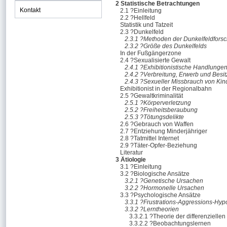
2 Statistische Betrachtungen
Kontakt
2.1 ?Einleitung
2.2 ?Hellfeld
Statistik und Tatzeit
2.3 ?Dunkelfeld
2.3.1 ?Methoden der Dunkelfeldfors
2.3.2 ?Größe des Dunkelfelds
In der Fußgängerzone
2.4 ?Sexualisierte Gewalt
2.4.1 ?Exhibitionistische Handlunge
2.4.2 ?Verbreitung, Erwerb und Besit
2.4.3 ?Sexueller Missbrauch von Ki
Exhibitionist in der Regionalbahn
2.5 ?Gewaltkriminalität
2.5.1 ?Körperverletzung
2.5.2 ?Freiheitsberaubung
2.5.3 ?Tötungsdelikte
2.6 ?Gebrauch von Waffen
2.7 ?Entziehung Minderjähriger
2.8 ?Tatmittel Internet
2.9 ?Täter-Opfer-Beziehung
Literatur
3 Ätiologie
3.1 ?Einleitung
3.2 ?Biologische Ansätze
3.2.1 ?Genetische Ursachen
3.2.2 ?Hormonelle Ursachen
3.3 ?Psychologische Ansätze
3.3.1 ?Frustrations-Aggressions-Hyp
3.3.2 ?Lerntheorien
3.3.2.1 ?Theorie der differenziellen
3.3.2.2 ?Beobachtungslernen