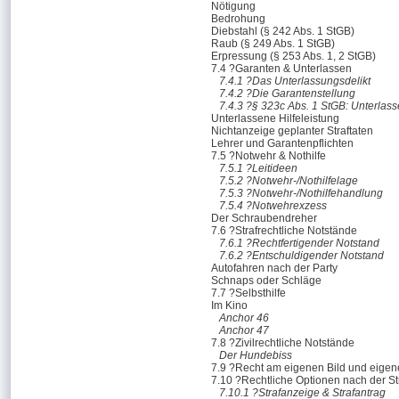
Nötigung
Bedrohung
Diebstahl (§ 242 Abs. 1 StGB)
Raub (§ 249 Abs. 1 StGB)
Erpressung (§ 253 Abs. 1, 2 StGB)
7.4 ?Garanten & Unterlassen
7.4.1 ?Das Unterlassungsdelikt
7.4.2 ?Die Garantenstellung
7.4.3 ?§ 323c Abs. 1 StGB: Unterlass
Unterlassene Hilfeleistung
Nichtanzeige geplanter Straftaten
Lehrer und Garantenpflichten
7.5 ?Notwehr & Nothilfe
7.5.1 ?Leitideen
7.5.2 ?Notwehr-/Nothilfelage
7.5.3 ?Notwehr-/Nothilfehandlung
7.5.4 ?Notwehrexzess
Der Schraubendreher
7.6 ?Strafrechtliche Notstände
7.6.1 ?Rechtfertigender Notstand
7.6.2 ?Entschuldigender Notstand
Autofahren nach der Party
Schnaps oder Schläge
7.7 ?Selbsthilfe
Im Kino
Anchor 46
Anchor 47
7.8 ?Zivilrechtliche Notstände
Der Hundebiss
7.9 ?Recht am eigenen Bild und eigen
7.10 ?Rechtliche Optionen nach der Str
7.10.1 ?Strafanzeige & Strafantrag