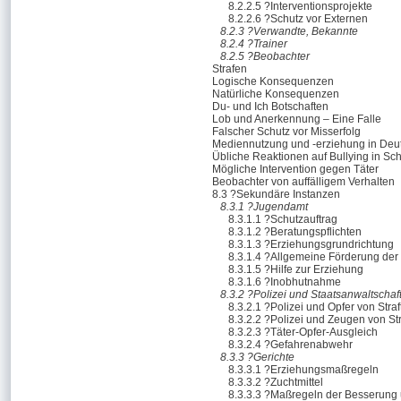
8.2.2.5 ?Interventionsprojekte
8.2.2.6 ?Schutz vor Externen
8.2.3 ?Verwandte, Bekannte
8.2.4 ?Trainer
8.2.5 ?Beobachter
Strafen
Logische Konsequenzen
Natürliche Konsequenzen
Du- und Ich Botschaften
Lob und Anerkennung – Eine Falle
Falscher Schutz vor Misserfolg
Mediennutzung und -erziehung in Deu
Übliche Reaktionen auf Bullying in Sc
Mögliche Intervention gegen Täter
Beobachter von auffälligem Verhalten
8.3 ?Sekundäre Instanzen
8.3.1 ?Jugendamt
8.3.1.1 ?Schutzauftrag
8.3.1.2 ?Beratungspflichten
8.3.1.3 ?Erziehungsgrundrichtung
8.3.1.4 ?Allgemeine Förderung der 
8.3.1.5 ?Hilfe zur Erziehung
8.3.1.6 ?Inobhutnahme
8.3.2 ?Polizei und Staatsanwaltschaf
8.3.2.1 ?Polizei und Opfer von Straf
8.3.2.2 ?Polizei und Zeugen von Str
8.3.2.3 ?Täter-Opfer-Ausgleich
8.3.2.4 ?Gefahrenabwehr
8.3.3 ?Gerichte
8.3.3.1 ?Erziehungsmaßregeln
8.3.3.2 ?Zuchtmittel
8.3.3.3 ?Maßregeln der Besserung