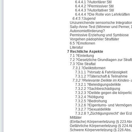
6.4.4.1 ?Autoritärer Stil
6.4.4.2 ?Permissiver Stil
6.4.4.3 ?Autoritativer Stil
6.4.4.4 ?Die Rolle von Lehrkräften
6.4.5 ?Jugend
Unzureichende sensorische Integratio
Sally-Anne-Test (Wimmer und Perner, 
Autonomieförderung?
Permissive Erziehung und Symbiose
Vorgehen pädophiler Straftäter
6.5 ?Emotionen
Literatur
7 Rechtliche Aspekte
7.1 ?Einleitung
7.2 ?Gesetzliche Grundlagen zur Strafb
7.3 ?Die Straftat
7.3.1 ?Deliktsformen
7.3.1.1 ?Vorsatz & Fahrlässigkeit
7.3.1.2 ?Täterschaft & Teilnahme
7.3.2 ?Relevante Delikte im Kindes-
7.3.2.1 ?Beleidigungsdelikte
7.3.2.2 ?Sachbeschädigung
7.3.2.3 ?Delikte gegen die körperlic
7.3.2.4 ?Nötigung
7.3.2.5 ?Bedrohung
7.3.2.6 ?Eigentums- und Vermögen
7.3.2.7 ?Sexualdelikte
7.3.2.8 ?„Züchtigungsrecht“ der Er
Mittäter
(Einfache) Körperverletzung (§ 223 Ab
Gefährliche Körperverletzung (§ 224 A
Schwere Körperverletzung (§ 226 Abs.