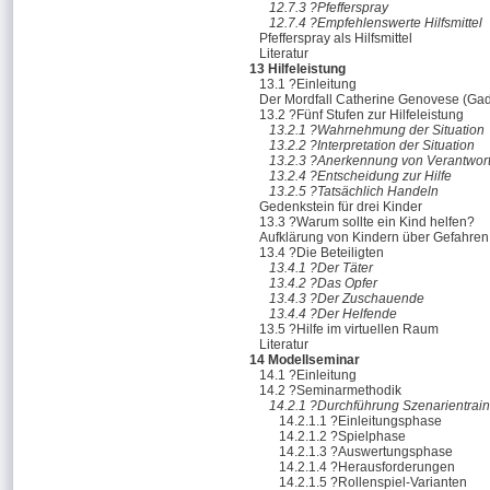
12.7.3 ?Pfefferspray
12.7.4 ?Empfehlenswerte Hilfsmittel
Pfefferspray als Hilfsmittel
Literatur
13 Hilfeleistung
13.1 ?Einleitung
Der Mordfall Catherine Genovese (Ga
13.2 ?Fünf Stufen zur Hilfeleistung
13.2.1 ?Wahrnehmung der Situation
13.2.2 ?Interpretation der Situation
13.2.3 ?Anerkennung von Verantwor
13.2.4 ?Entscheidung zur Hilfe
13.2.5 ?Tatsächlich Handeln
Gedenkstein für drei Kinder
13.3 ?Warum sollte ein Kind helfen?
Aufklärung von Kindern über Gefahren
13.4 ?Die Beteiligten
13.4.1 ?Der Täter
13.4.2 ?Das Opfer
13.4.3 ?Der Zuschauende
13.4.4 ?Der Helfende
13.5 ?Hilfe im virtuellen Raum
Literatur
14 Modellseminar
14.1 ?Einleitung
14.2 ?Seminarmethodik
14.2.1 ?Durchführung Szenarientrain
14.2.1.1 ?Einleitungsphase
14.2.1.2 ?Spielphase
14.2.1.3 ?Auswertungsphase
14.2.1.4 ?Herausforderungen
14.2.1.5 ?Rollenspiel-Varianten