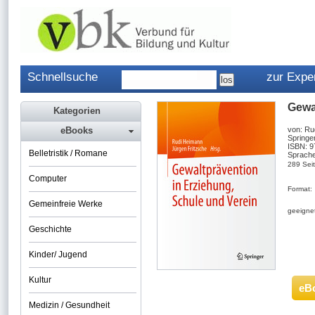
Schnellsuche
zur Expe
Gewa
Kategorien
eBooks
von: Ru
Springe
ISBN: 
Belletristik / Romane
Sprache
289 Sei
Computer
Format:
Gemeinfreie Werke
geeignet
Geschichte
Kinder/ Jugend
Kultur
eB
Medizin / Gesundheit