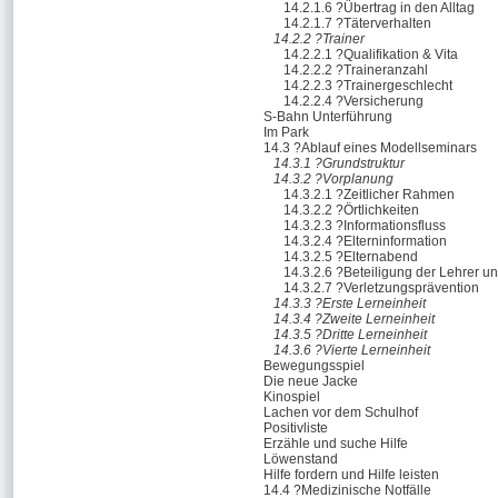
14.2.1.6 ?Übertrag in den Alltag
14.2.1.7 ?Täterverhalten
14.2.2 ?Trainer
14.2.2.1 ?Qualifikation & Vita
14.2.2.2 ?Traineranzahl
14.2.2.3 ?Trainergeschlecht
14.2.2.4 ?Versicherung
S-Bahn Unterführung
Im Park
14.3 ?Ablauf eines Modellseminars
14.3.1 ?Grundstruktur
14.3.2 ?Vorplanung
14.3.2.1 ?Zeitlicher Rahmen
14.3.2.2 ?Örtlichkeiten
14.3.2.3 ?Informationsfluss
14.3.2.4 ?Elterninformation
14.3.2.5 ?Elternabend
14.3.2.6 ?Beteiligung der Lehrer u
14.3.2.7 ?Verletzungsprävention
14.3.3 ?Erste Lerneinheit
14.3.4 ?Zweite Lerneinheit
14.3.5 ?Dritte Lerneinheit
14.3.6 ?Vierte Lerneinheit
Bewegungsspiel
Die neue Jacke
Kinospiel
Lachen vor dem Schulhof
Positivliste
Erzähle und suche Hilfe
Löwenstand
Hilfe fordern und Hilfe leisten
14.4 ?Medizinische Notfälle