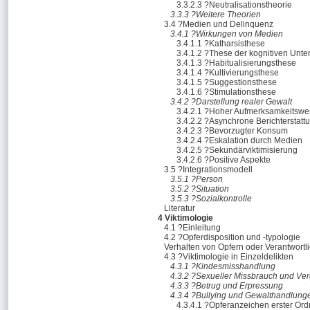
3.3.2.3 ?Neutralisationstheorie
3.3.3 ?Weitere Theorien
3.4 ?Medien und Delinquenz
3.4.1 ?Wirkungen von Medien
3.4.1.1 ?Katharsisthese
3.4.1.2 ?These der kognitiven Unte
3.4.1.3 ?Habitualisierungsthese
3.4.1.4 ?Kultivierungsthese
3.4.1.5 ?Suggestionsthese
3.4.1.6 ?Stimulationsthese
3.4.2 ?Darstellung realer Gewalt
3.4.2.1 ?Hoher Aufmerksamkeitswe
3.4.2.2 ?Asynchrone Berichterstatt
3.4.2.3 ?Bevorzugter Konsum
3.4.2.4 ?Eskalation durch Medien
3.4.2.5 ?Sekundärviktimisierung
3.4.2.6 ?Positive Aspekte
3.5 ?Integrationsmodell
3.5.1 ?Person
3.5.2 ?Situation
3.5.3 ?Sozialkontrolle
Literatur
4 Viktimologie
4.1 ?Einleitung
4.2 ?Opferdisposition und -typologie
Verhalten von Opfern oder Verantwortl
4.3 ?Viktimologie in Einzeldelikten
4.3.1 ?Kindesmisshandlung
4.3.2 ?Sexueller Missbrauch und Ve
4.3.3 ?Betrug und Erpressung
4.3.4 ?Bullying und Gewalthandlung
4.3.4.1 ?Opferanzeichen erster Or