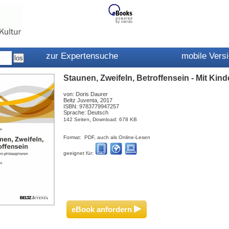
zur Expertensuche
mobile Vers
Staunen, Zweifeln, Betroffensein - Mit Ki
von: Doris Daurer
Beltz Juventa, 2017
ISBN: 9783779947257
Sprache: Deutsch
,
142 Seiten
Download: 678 KB
Format: PDF, auch als Online-Lesen
geeignet für:
▸
eBook anfordern