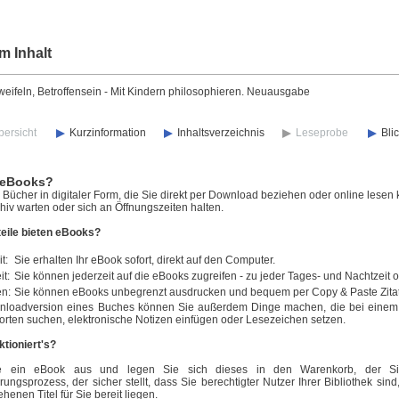
m Inhalt
eifeln, Betroffensein - Mit Kindern philosophieren. Neuausgabe
bersicht
Kurzinformation
Inhaltsverzeichnis
Leseprobe
Bli
 eBooks?
Bücher in digitaler Form, die Sie direkt per Download beziehen oder online lesen 
iv warten oder sich an Öffnungszeiten halten.
eile bieten eBooks?
t:
Sie erhalten Ihr eBook sofort, direkt auf den Computer.
it:
Sie können jederzeit auf die eBooks zugreifen - zu jeder Tages- und Nachtzeit 
en:
Sie können eBooks unbegrenzt ausdrucken und bequem per Copy & Paste Zita
nloadversion eines Buches können Sie außerdem Dinge machen, die bei einem n
orten suchen, elektronische Notizen einfügen oder Lesezeichen setzen.
ktioniert's?
e ein eBook aus und legen Sie sich dieses in den Warenkorb, der Sie
erungsprozess, der sicher stellt, dass Sie berechtigter Nutzer Ihrer Bibliothek si
ehenen Titel für Sie bereit liegen.