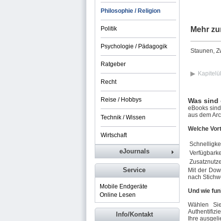
Philosophie / Religion
Politik
Mehr zu
Psychologie / Pädagogik
Staunen, Zw
Ratgeber
Kapitelü
Recht
Reise / Hobbys
Was sind
eBooks sind 
aus dem Arch
Technik / Wissen
Welche Vort
Wirtschaft
Schnelligkei
eJournals
Verfügbarke
Zusatznutz
Service
Mit der Dow
nach Stichw
Mobile Endgeräte
Und wie fun
Online Lesen
Wählen Si
Authentifizi
Info/Kontakt
Ihre ausgeli