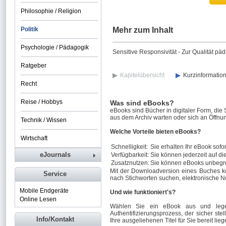
Philosophie / Religion
Politik
Mehr zum Inhalt
Psychologie / Pädagogik
Sensitive Responsivität - Zur Qualität 
Ratgeber
Kapitelübersicht
Kurzinformatio
Recht
Reise / Hobbys
Was sind eBooks?
eBooks sind Bücher in digitaler Form, die
aus dem Archiv warten oder sich an Öffnun
Technik / Wissen
Welche Vorteile bieten eBooks?
Wirtschaft
Schnelligkeit:
Sie erhalten Ihr eBook sofor
eJournals
Verfügbarkeit:
Sie können jederzeit auf di
Zusatznutzen:
Sie können eBooks unbegre
Mit der Downloadversion eines Buches k
Service
nach Stichworten suchen, elektronische N
Mobile Endgeräte
Und wie funktioniert's?
Online Lesen
Wählen Sie ein eBook aus und legen
Authentifizierungsprozess, der sicher stel
Info/Kontakt
Ihre ausgeliehenen Titel für Sie bereit lieg