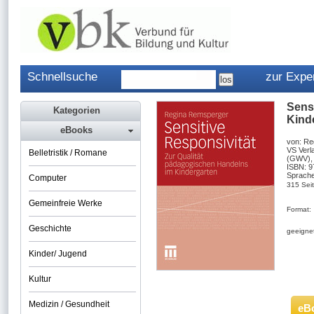
Schnellsuche
zur Expe
Sens
Kategorien
Kind
eBooks
von: Re
VS Verl
Belletristik / Romane
(GWV),
ISBN: 
Sprache
Computer
315 Sei
Gemeinfreie Werke
Format:
Geschichte
geeignet
Kinder/ Jugend
Kultur
Medizin / Gesundheit
eB