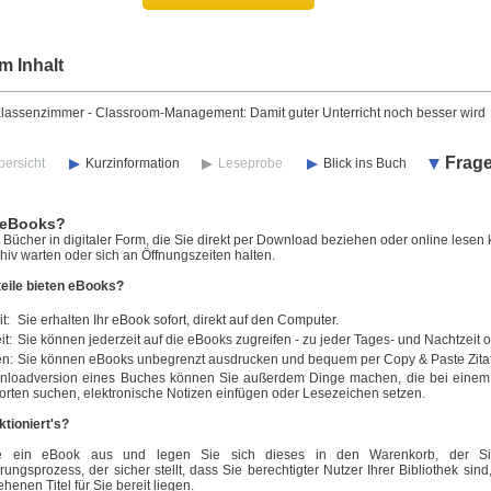
m Inhalt
lassenzimmer - Classroom-Management: Damit guter Unterricht noch besser wird
Frag
bersicht
Kurzinformation
Leseprobe
Blick ins Buch
 eBooks?
Bücher in digitaler Form, die Sie direkt per Download beziehen oder online lesen 
iv warten oder sich an Öffnungszeiten halten.
eile bieten eBooks?
t:
Sie erhalten Ihr eBook sofort, direkt auf den Computer.
it:
Sie können jederzeit auf die eBooks zugreifen - zu jeder Tages- und Nachtzeit 
en:
Sie können eBooks unbegrenzt ausdrucken und bequem per Copy & Paste Zita
nloadversion eines Buches können Sie außerdem Dinge machen, die bei einem n
orten suchen, elektronische Notizen einfügen oder Lesezeichen setzen.
ktioniert's?
e ein eBook aus und legen Sie sich dieses in den Warenkorb, der Sie
erungsprozess, der sicher stellt, dass Sie berechtigter Nutzer Ihrer Bibliothek si
ehenen Titel für Sie bereit liegen.