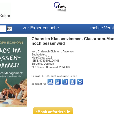
zur Expertensuche
mobile Vers
Chaos im Klassenzimmer - Classroom-Mana
noch besser wird
von: Christoph Eichhorn, Antje von
Suchodoletz
Klett-Cotta, 2013
ISBN: 9783608104448
Sprache: Deutsch
,
200 Seiten
Download: 2654 KB
Format: EPUB, auch als Online-Lesen
geeignet für:
▸
eBook anfordern