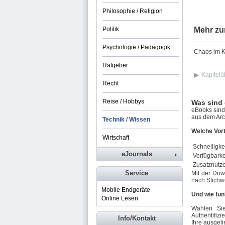
Philosophie / Religion
Politik
Mehr zu
Psychologie / Pädagogik
Chaos im K
Ratgeber
Kapitelü
Recht
Reise / Hobbys
Was sind
eBooks sind 
aus dem Arch
Technik / Wissen
Welche Vort
Wirtschaft
Schnelligkei
eJournals
Verfügbarke
Zusatznutz
Service
Mit der Dow
nach Stichw
Mobile Endgeräte
Und wie fun
Online Lesen
Wählen Si
Authentifizi
Info/Kontakt
Ihre ausgeli