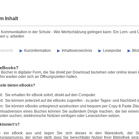
m Inhalt
 Kommunikation in der Schule - Wie Wertschätzung gelingen kann. Ein Lern- und Üb
en u. arbeiten
bersicht
Kurzinformation
Inhaltsverzeichnis
Leseprobe
Blic
 eBooks?
Bücher in digitaler Form, die Sie direkt per Download beziehen oder online lesen 
iv warten oder sich an Öffnungszeiten halten.
eile bieten eBooks?
t:
Sie erhalten Ihr eBook sofort, direkt auf den Computer.
it:
Sie können jederzeit auf die eBooks zugreifen - zu jeder Tages- und Nachtzeit 
en:
Sie können eBooks unbegrenzt ausdrucken und bequem per Copy & Paste Zita
nloadversion eines Buches können Sie außerdem Dinge machen, die bei einem n
orten suchen, elektronische Notizen einfügen oder Lesezeichen setzen.
ktioniert's?
e ein eBook aus und legen Sie sich dieses in den Warenkorb, der Sie
erungsprozess, der sicher stellt, dass Sie berechtigter Nutzer Ihrer Bibliothek si