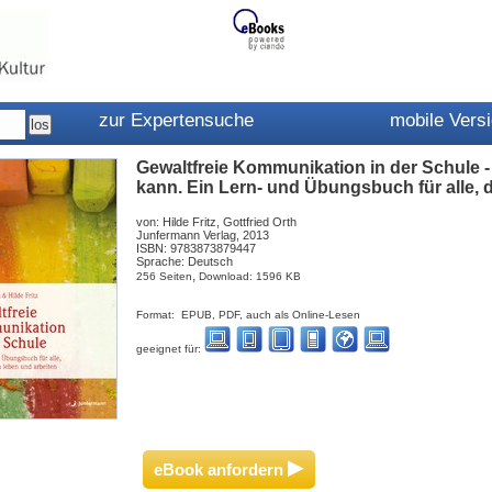
zur Expertensuche
mobile Vers
Gewaltfreie Kommunikation in der Schule 
kann. Ein Lern- und Übungsbuch für alle, d
von: Hilde Fritz, Gottfried Orth
Junfermann Verlag, 2013
ISBN: 9783873879447
Sprache: Deutsch
,
256 Seiten
Download: 1596 KB
Format: EPUB, PDF, auch als Online-Lesen
geeignet für:
▸
eBook anfordern