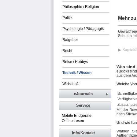
Philosophie / Religion
Politik
Mehr zu
Psychologie / Pädagogik
Gewaltfreie
Schulen leb
Ratgeber
Kapitelü
Recht
Reise / Hobbys
Was sind
eBooks sind 
Technik / Wissen
aus dem Arch
Wirtschaft
Welche Vort
eJournals
Schnelligkei
Verfügbarke
Zusatznutz
Service
Mit der Dow
nach Stichw
Mobile Endgeräte
Online Lesen
Und wie fun
Wählen Si
Info/Kontakt
Authentifizi