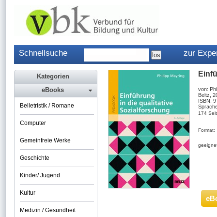
Schnellsuche
zur Expe
Einfü
Kategorien
eBooks
von: Phi
Beltz, 
ISBN: 
Belletristik / Romane
Sprache
174 Sei
Computer
Format:
Gemeinfreie Werke
geeignet
Geschichte
Kinder/ Jugend
Kultur
eB
Medizin / Gesundheit