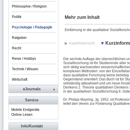
Philosophie / Religion
Politik
Mehr zum Inhalt
Psychologie / Pädagogik
Einführung in die qualitative Sozialforsc
Ratgeber
Kurzinform
Kapitelübersicht
Recht
Reise / Hobbys
Die sechste Auflage der übersichtlichen u
Sozialforschung ist für Studierende aller 
sich stetig wachsenden wissenschaftlichen
Technik / Wissen
komplexen Methoden: von der Einzelfallana
dass qualitative Forschung keine beliebig 
Gegenstand orientiert. Das Buch ist für S
Wirtschaft
vollständig aktualisiert und um neue Ansä
Denkens 2. Theorie qualitativen Denkens 3
eJournals
in der qualitaitven Sozialforschung 6. Güt
Dr. Philipp Mayring, Jg. 1952, ist Professo
Service
leitet den Verein zur Förderung Qualitativ
Mobile Endgeräte
Online Lesen
Info/Kontakt