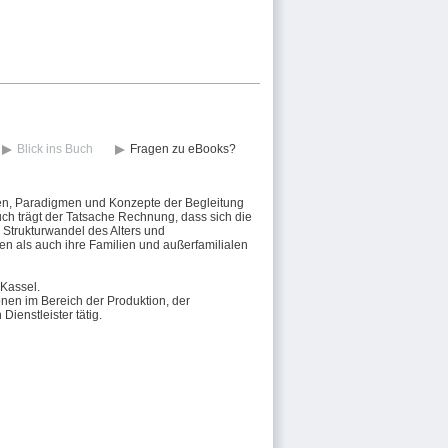
Blick ins Buch
Fragen zu eBooks?
onen, Paradigmen und Konzepte der Begleitung
uch trägt der Tatsache Rechnung, dass sich die
m Strukturwandel des Alters und
n als auch ihre Familien und außerfamilialen
 Kassel.
nen im Bereich der Produktion, der
ienstleister tätig.