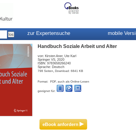
zur Expertensuche
mobile Vers
Handbuch Soziale Arbeit und Alter
von: Kirsten Aner, Ute Karl
Springer VS, 2020
ISBN: 9783658266240
Sprache: Deutsch
,
798 Seiten
Download: 6841 KB
Format: PDF, auch als Online-Lesen
geeignet für:
▸
eBook anfordern