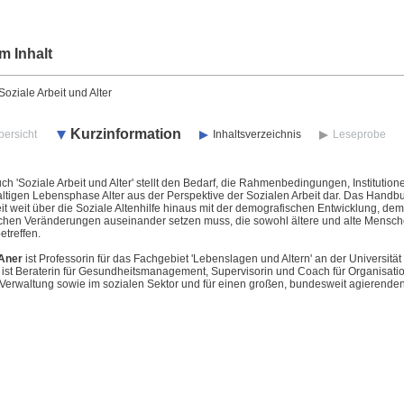
m Inhalt
ziale Arbeit und Alter
Kurzinformation
bersicht
Inhaltsverzeichnis
Leseprobe
h 'Soziale Arbeit und Alter' stellt den Bedarf, die Rahmenbedingungen, Instituti
altigen Lebensphase Alter aus der Perspektive der Sozialen Arbeit dar. Das Handb
it weit über die Soziale Altenhilfe hinaus mit der demografischen Entwicklung, de
ischen Veränderungen auseinander setzen muss, die sowohl ältere und alte Mensche
etreffen.
 Aner
ist Professorin für das Fachgebiet 'Lebenslagen und Altern' an der Universität
ist Beraterin für Gesundheitsmanagement, Supervisorin und Coach für Organisatio
 Verwaltung sowie im sozialen Sektor und für einen großen, bundesweit agierenden D