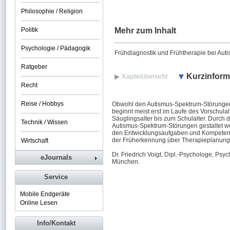
Philosophie / Religion
Politik
Mehr zum Inhalt
Psychologie / Pädagogik
Frühdiagnostik und Frühtherapie bei Au
Ratgeber
Kurzinform
Kapitelübersicht
Recht
Reise / Hobbys
Obwohl den Autismus-Spektrum-Störungen a
beginnt meist erst im Laufe des Vorschula
Säuglingsalter bis zum Schulalter. Durch
Technik / Wissen
Autismus-Spektrum-Störungen gestaltet we
den Entwicklungsaufgaben und Kompetenze
der Früherkennung über Therapieplanung b
Wirtschaft
Dr. Friedrich Voigt, Dipl.-Psychologe, Ps
eJournals
München.
Service
Mobile Endgeräte
Online Lesen
Info/Kontakt