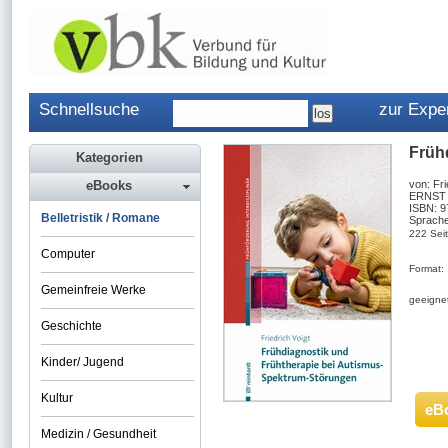
Schnellsuche
zur Expe
Früh
Kategorien
eBooks
von: Fri
ERNST 
ISBN: 
Belletristik / Romane
Sprache
222 Sei
Computer
Format:
Gemeinfreie Werke
geeignet
Geschichte
Kinder/ Jugend
Kultur
eB
Medizin / Gesundheit