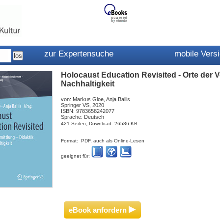
zur Expertensuche
mobile Vers
Holocaust Education Revisited - Orte der V
Nachhaltigkeit
von: Markus Gloe, Anja Ballis
Springer VS, 2020
ISBN: 9783658242077
Sprache: Deutsch
,
421 Seiten
Download: 26586 KB
Format: PDF, auch als Online-Lesen
geeignet für:
▸
eBook anfordern