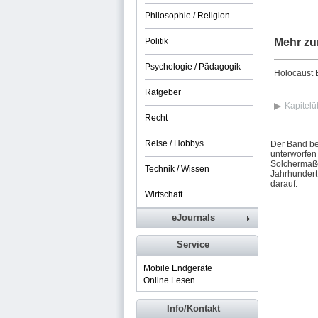
Philosophie / Religion
Politik
Mehr zu
Psychologie / Pädagogik
Holocaust E
Ratgeber
Kapitelü
Recht
Reise / Hobbys
Der Band be
unterworfen
Solchermaße
Technik / Wissen
Jahrhundert
darauf.
Wirtschaft
eJournals
Service
Mobile Endgeräte
Online Lesen
Info/Kontakt