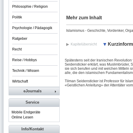
Philosophie / Religion
Politik
Mehr zum Inhalt
Psychologie / Pädagogik
Islamismus - Geschichte, Vordenker, Org
Ratgeber
Kurzinform
Kapitelübersicht
Recht
Reise / Hobbys
Spätestens seit der Iranischen Revolution
Seidensticker erklärt, was Muslimbrüder,
sie sich berufen und mit welchen Mitteln s
Technik / Wissen
alle, die den islamischen Fundamentalismu
Tilman Seidensticker ist Professor für Isl
Wirtschaft
«Geistlichen Anleitung» der Attentäter v
eJournals
Service
Mobile Endgeräte
Online Lesen
Info/Kontakt