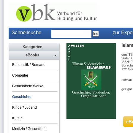
Schnellsuche
zur Expe
Isla
Kategorien
eBooks
von: Ti
Verlag 
ISBN: 
Belletristik / Romane
Sprache
127 Sei
Computer
Format:
Gemeinfreie Werke
geeignet
Geschichte
Kinder/ Jugend
Kultur
eB
Medizin / Gesundheit