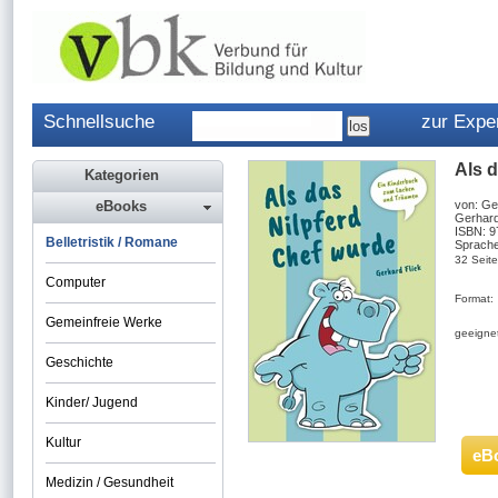
Schnellsuche
zur Expe
Als 
Kategorien
eBooks
von: Ge
Gerhard
ISBN: 
Belletristik / Romane
Sprache
32 Seit
Computer
Format:
Gemeinfreie Werke
geeignet
Geschichte
Kinder/ Jugend
Kultur
eB
Medizin / Gesundheit