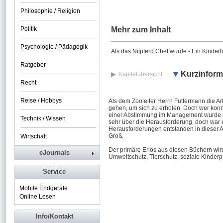
Philosophie / Religion
Politik
Mehr zum Inhalt
Psychologie / Pädagogik
Als das Nilpferd Chef wurde - Ein Kind
Ratgeber
Kurzinform
Kapitelübersicht
Recht
Reise / Hobbys
Als dem Zooleiter Herrn Futtermann die Arb
gehen, um sich zu erholen. Doch wer kon
einer Abstimmung im Management wurde be
Technik / Wissen
sehr über die Herausforderung, doch war es
Herausforderungen entstanden in dieser Arb
Groß.
Wirtschaft
Der primäre Erlös aus diesen Büchern wi
eJournals
Umweltschutz, Tierschutz, soziale Kinder
Service
Mobile Endgeräte
Online Lesen
Info/Kontakt