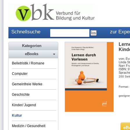
Schnellsuche
zur Expe
Lerne
Kategorien
Kind
eBooks
von: Ev
Linda S
Belletristik / Romane
Narr Fr
ISBN: 
Sprache
Computer
200 Sei
Gemeinfreie Werke
Format:
Geschichte
geeignet
Kinder/ Jugend
Kultur
Medizin / Gesundheit
eB