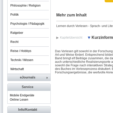
Philosophie / Religion
Politik
Mehr zum Inhalt
Psychologie / Pädagogik
Lernen durch Vorlesen - Sprach- und Lite
Ratgeber
Kurzinform
Kapitelübersicht
Recht
Reise / Hobbys
Das Vorlesen gilt sowohl in der Forschung 
Art und Weise fördert. Entsprechend bildet
Band bringt elf Beiträge zusammen, die d
Technik / Wissen
auch unterschiedliche Realisierungsorte a
sowohl die Frage nach interaktiven Strate
des Buches im Vorleseprozess diskutiert. 
Wirtschaft
Forschungsergebnisse, die wertvolle Anreg
eJournals
Service
Mobile Endgeräte
Online Lesen
Info/Kontakt