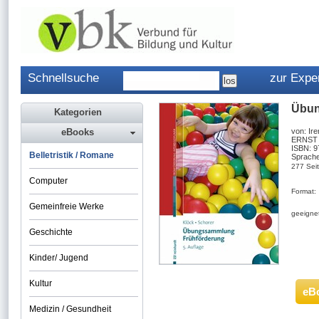
Schnellsuche
zur Expe
Übun
Kategorien
eBooks
von: Ir
ERNST 
ISBN: 
Belletristik / Romane
Sprache
277 Sei
Computer
Format:
Gemeinfreie Werke
geeignet
Geschichte
Kinder/ Jugend
Kultur
eB
Medizin / Gesundheit