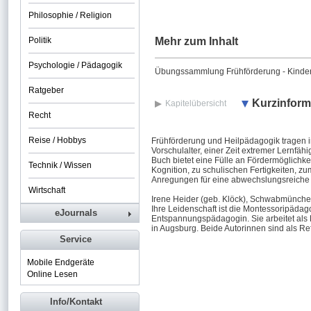
Philosophie / Religion
Politik
Mehr zum Inhalt
Psychologie / Pädagogik
Übungssammlung Frühförderung - Kinder 
Ratgeber
Kurzinform
Kapitelübersicht
Recht
Reise / Hobbys
Frühförderung und Heilpädagogik tragen 
Vorschulalter, einer Zeit extremer Lernfäh
Buch bietet eine Fülle an Fördermöglichk
Technik / Wissen
Kognition, zu schulischen Fertigkeiten, 
Anregungen für eine abwechslungsreiche G
Wirtschaft
Irene Heider (geb. Klöck), Schwabmünchen,
Ihre Leidenschaft ist die Montessoripädag
eJournals
Entspannungspädagogin. Sie arbeitet als 
in Augsburg. Beide Autorinnen sind als Re
Service
Mobile Endgeräte
Online Lesen
Info/Kontakt