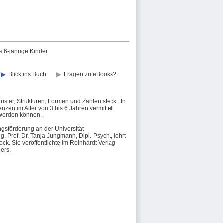
s 6-jährige Kinder
Blick ins Buch
Fragen zu eBooks?
Muster, Strukturen, Formen und Zahlen steckt. In
n im Alter von 3 bis 6 Jahren vermittelt.
t werden können.
ngsförderung an der Universität
. Prof. Dr. Tanja Jungmann, Dipl.-Psych., lehrt
. Sie veröffentlichte im Reinhardt Verlag
ers.