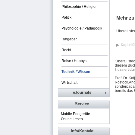
Philosophie / Religion
Politik
Mehr zu
Psychologie / Pädagogik
Überall ste
Ratgeber
Kapitelü
Recht
Reise / Hobbys
'Überall ste
diesem Buch
Illustriert 
Technik / Wissen
Prof. Dr. Ka
Rostock.Andr
Wirtschaft
sonderpädag
bereits das
eJournals
Service
Mobile Endgeräte
Online Lesen
Info/Kontakt