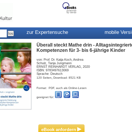
zur Expertensuche
mobile Vers
Überall steckt Mathe drin - Alltagsintegri
Kompetenzen für 3- bis 6-jährige Kinder
von: Prof. Dr. Katja Koch, Andrea
Schulz, Tanja Jungmann
ERNST REINHARDT VERLAG, 2020
ISBN: 9783497613069
Sprache: Deutsch
,
120 Seiten
Download: 8521 KB
Format: PDF, auch als Online-Lesen
geeignet für:
▸
eBook anfordern