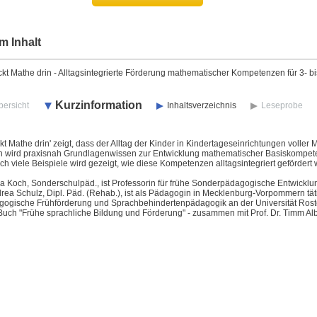
m Inhalt
ckt Mathe drin - Alltagsintegrierte Förderung mathematischer Kompetenzen für 3- bi
Kurzinformation
bersicht
Inhaltsverzeichnis
Leseprobe
ckt Mathe drin' zeigt, dass der Alltag der Kinder in Kindertageseinrichtungen voller 
 wird praxisnah Grundlagenwissen zur Entwicklung mathematischer Basiskompetenze
durch viele Beispiele wird gezeigt, wie diese Kompetenzen alltagsintegriert geförder
tja Koch, Sonderschulpäd., ist Professorin für frühe Sonderpädagogische Entwicklu
ea Schulz, Dipl. Päd. (Rehab.), ist als Pädagogin in Mecklenburg-Vorpommern tätig
ogische Frühförderung und Sprachbehindertenpädagogik an der Universität Rostock
 Buch "Frühe sprachliche Bildung und Förderung" - zusammen mit Prof. Dr. Timm Alb