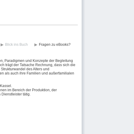
Blick ins Buch
Fragen zu eBooks?
onen, Paradigmen und Konzepte der Begleitung
uch trägt der Tatsache Rechnung, dass sich die
m Strukturwandel des Alters und
n als auch ihre Familien und außerfamilialen
 Kassel.
nen im Bereich der Produktion, der
ienstleister tätig.