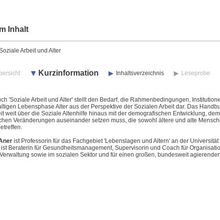
m Inhalt
ziale Arbeit und Alter
Kurzinformation
bersicht
Inhaltsverzeichnis
Leseprobe
h 'Soziale Arbeit und Alter' stellt den Bedarf, die Rahmenbedingungen, Instituti
altigen Lebensphase Alter aus der Perspektive der Sozialen Arbeit dar. Das Handb
it weit über die Soziale Altenhilfe hinaus mit der demografischen Entwicklung, de
ischen Veränderungen auseinander setzen muss, die sowohl ältere und alte Mensche
etreffen.
 Aner
ist Professorin für das Fachgebiet 'Lebenslagen und Altern' an der Universität
ist Beraterin für Gesundheitsmanagement, Supervisorin und Coach für Organisatio
 Verwaltung sowie im sozialen Sektor und für einen großen, bundesweit agierenden D