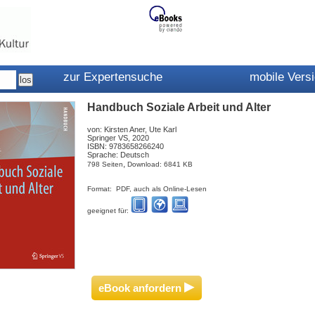
zur Expertensuche
mobile Vers
Handbuch Soziale Arbeit und Alter
von: Kirsten Aner, Ute Karl
Springer VS, 2020
ISBN: 9783658266240
Sprache: Deutsch
,
798 Seiten
Download: 6841 KB
Format: PDF, auch als Online-Lesen
geeignet für:
▸
eBook anfordern