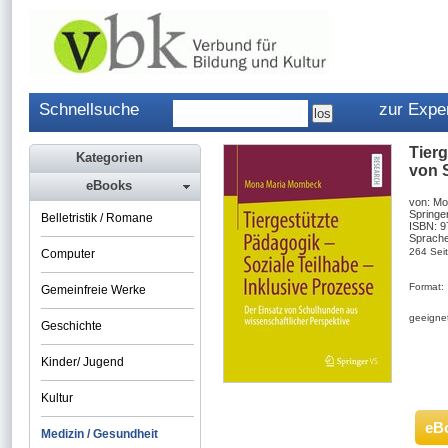
Schnellsuche
zur Expe
Tierg
Kategorien
von 
eBooks
von: M
Springe
Belletristik / Romane
ISBN: 
Sprache
264 Sei
Computer
Format:
Gemeinfreie Werke
geeignet
Geschichte
Kinder/ Jugend
Kultur
eB
Medizin / Gesundheit