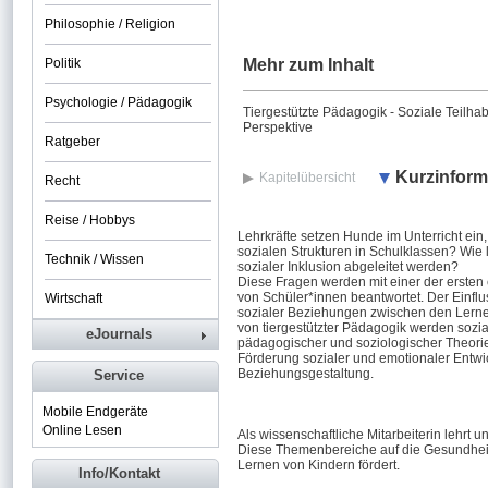
Philosophie / Religion
Politik
Mehr zum Inhalt
Psychologie / Pädagogik
Tiergestützte Pädagogik - Soziale Teilha
Perspektive
Ratgeber
Kurzinform
Kapitelübersicht
Recht
Reise / Hobbys
Lehrkräfte setzen Hunde im Unterricht ein,
sozialen Strukturen in Schulklassen? Wie
Technik / Wissen
sozialer Inklusion abgeleitet werden?
Diese Fragen werden mit einer der ersten 
von Schüler*innen beantwortet. Der Einflu
Wirtschaft
sozialer Beziehungen zwischen den Lernen
von tiergestützter Pädagogik werden sozia
eJournals
pädagogischer und soziologischer Theorien
Förderung sozialer und emotionaler Entwic
Beziehungsgestaltung.
Service
Mobile Endgeräte
Online Lesen
Als wissenschaftliche Mitarbeiterin lehrt u
Diese Themenbereiche auf die Gesundheits
Lernen von Kindern fördert.
Info/Kontakt