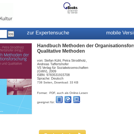
zur Expertensuche
mobile Vers
Handbuch Methoden der Organisationsfors
Qualitative Methoden
von: Stefan Kühl, Petra Strodtholz,
Andreas Taffertshofer
VS Verlag für Sozialwissenschaften
(GWV), 2009
ISBN: 9783531915708
Sprache: Deutsch
,
738 Seiten
Download: 33 KB
Format: PDF, auch als Online-Lesen
geeignet für: