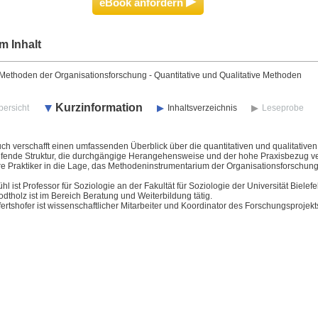
▸
eBook anfordern
m Inhalt
ethoden der Organisationsforschung - Quantitative und Qualitative Methoden
Kurzinformation
bersicht
Inhaltsverzeichnis
Leseprobe
h verschafft einen umfassenden Überblick über die quantitativen und qualitative
ifende Struktur, die durchgängige Herangehensweise und der hohe Praxisbezug ve
e Praktiker in die Lage, das Methodeninstrumentarium der Organisationsforschung 
ühl ist Professor für Soziologie an der Fakultät für Soziologie der Universität Bielefe
rodtholz ist im Bereich Beratung und Weiterbildung tätig.
ertshofer ist wissenschaftlicher Mitarbeiter und Koordinator des Forschungsprojek