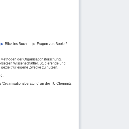
Blick ins Buch
Fragen zu eBooks?
n Methoden der Organisationsforschung.
rsetzen Wissenschaftler, Studierende und
gezielt für eigene Zwecke zu nutzen.
ld.
ts 'Organisationsberatung' an der TU Chemnitz.