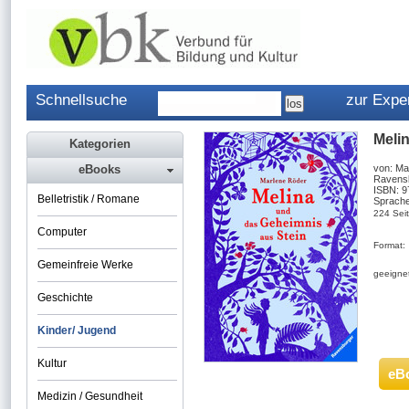
Schnellsuche
zur Expe
Meli
Kategorien
eBooks
von: Ma
Ravensb
ISBN: 
Belletristik / Romane
Sprache
224 Sei
Computer
Format:
Gemeinfreie Werke
geeignet
Geschichte
Kinder/ Jugend
Kultur
eB
Medizin / Gesundheit