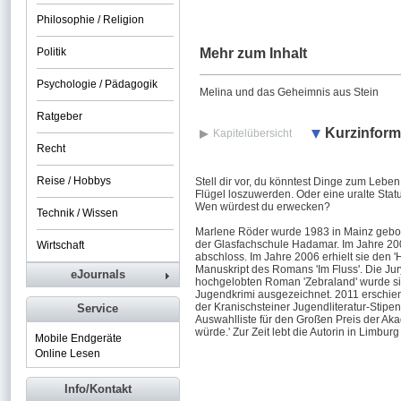
Philosophie / Religion
Politik
Mehr zum Inhalt
Psychologie / Pädagogik
Melina und das Geheimnis aus Stein
Ratgeber
Kurzinform
Kapitelübersicht
Recht
Reise / Hobbys
Stell dir vor, du könntest Dinge zum Leb
Flügel loszuwerden. Oder eine uralte Stat
Wen würdest du erwecken?
Technik / Wissen
Marlene Röder wurde 1983 in Mainz gebore
der Glasfachschule Hadamar. Im Jahre 20
Wirtschaft
abschloss. Im Jahre 2006 erhielt sie den 'H
Manuskript des Romans 'Im Fluss'. Die Jur
eJournals
hochgelobten Roman 'Zebraland' wurde si
Jugendkrimi ausgezeichnet. 2011 erschien
der Kranischsteiner Jugendliteratur-Stipen
Service
Auswahlliste für den Großen Preis der Akade
würde.' Zur Zeit lebt die Autorin in Limbur
Mobile Endgeräte
Online Lesen
Info/Kontakt