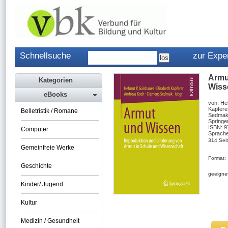
Schnellsuche
zur Expe
Armu
Kategorien
Wiss
eBooks
von: He
Kapfere
Belletristik / Romane
Sedma
Springe
ISBN: 
Computer
Sprache
314 Sei
Gemeinfreie Werke
Format:
Geschichte
geeignet
Kinder/ Jugend
Kultur
Medizin / Gesundheit