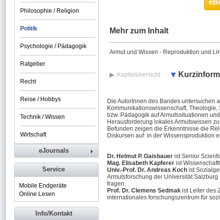
eB
Philosophie / Religion
Politik
Mehr zum Inhalt
Psychologie / Pädagogik
Armut und Wissen - Reproduktion und Li
Ratgeber
Kurzinform
Kapitelübersicht
Recht
Reise / Hobbys
Die AutorInnen des Bandes untersuchen au
Kommunikationswissenschaft, Theologie, 
bzw. Pädagogik auf Armutssituationen und
Technik / Wissen
Herausforderung lokales Armutswissen zu 
Befunden zeigen die Erkenntnisse die Rel
Wirtschaft
Diskursen auf: in der Wissensproduktion e
eJournals
Dr. Helmut P. Gaisbauer
ist Senior Scient
Mag. Elisabeth Kapferer
ist Wissenschaftl
Service
Univ.-Prof. Dr. Andreas Koch
ist Sozialge
Armutsforschung der Universität Salzburg 
fragen.
Mobile Endgeräte
Prof. Dr. Clemens Sedmak
ist Leiter des
Online Lesen
internationales forschungszentrum für sozi
Info/Kontakt