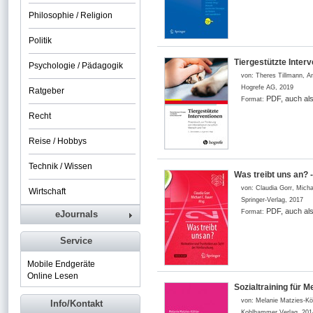
Philosophie / Religion
Politik
Tiergestützte Inter
Psychologie / Pädagogik
von:
Theres Tillmann, A
Hogrefe AG
,
2019
Ratgeber
PDF, auch al
Format:
Recht
Reise / Hobbys
Technik / Wissen
Was treibt uns an? 
von:
Claudia Gorr, Mich
Wirtschaft
Springer-Verlag
,
2017
PDF, auch al
Format:
eJournals
Service
Mobile Endgeräte
Online Lesen
Sozialtraining für
von:
Melanie Matzies-Kö
Info/Kontakt
Kohlhammer Verlag
,
201