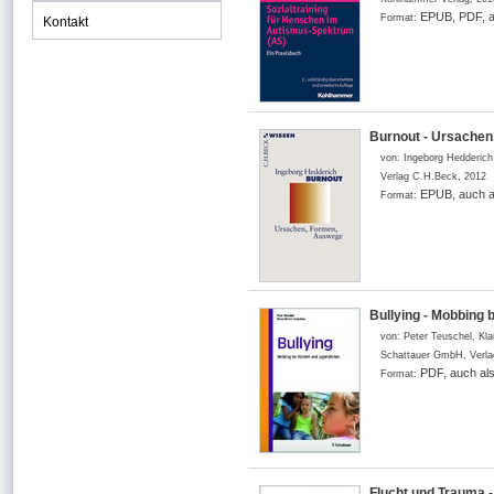
EPUB, PDF, a
Format:
Kontakt
Burnout - Ursache
von:
Ingeborg Hedderich
Verlag C.H.Beck
,
2012
EPUB, auch a
Format:
Bullying - Mobbing 
von:
Peter Teuschel, K
Schattauer GmbH, Verla
PDF, auch al
Format:
Flucht und Trauma -