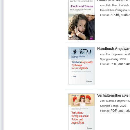
von:
Udo Baer, Gabriele 
Gütersloher Verlagshaus
EPUB, auch a
Format:
Handbuch Angewand
von:
Eric Lippmann, Andr
Springer-Verlag
,
2018
PDF, auch al
Format:
Verhaltenstherapie
von:
Manfred Döpfner, M
Springer-Verlag
,
2020
PDF, auch al
Format: