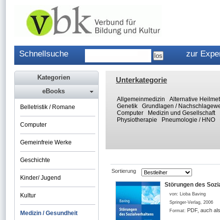
Schnellsuche
zur Expe
Kategorien
Unterkategorie
eBooks
Allgemeinmedizin
Alternative Heilm
Genetik
Grundlagen / Nachschlagew
Belletristik / Romane
Computer
Medizin und Gesellschaft
Physiotherapie
Pneumologie / HNO
Computer
Gemeinfreie Werke
Geschichte
Sortierung
Kinder/ Jugend
Störungen des Sozi
von:
Lioba Baving
Kultur
Springer-Verlag
,
2006
PDF, auch al
Format:
Medizin / Gesundheit