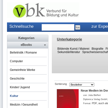
Schnellsuche
zur Expe
Kategorien
Unterkategorie
eBooks
Bildende Kunst / Malerei
Biografie
F
Sekundärliteratur
Sprachwissenschaf
Belletristik / Romane
Computer
Gemeinfreie Werke
Geschichte
Sortierung
Kinder/ Jugend
Neue Medien im Deu
von:
Julia Bleffert
Kultur
Diplomica Verlag GmbH
PDF, auch al
Format:
Medizin / Gesundheit