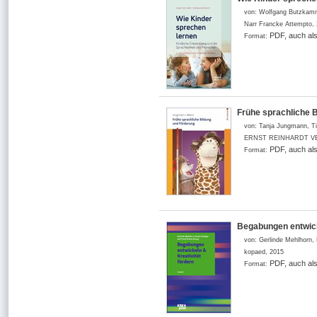
von:
Wolfgang Butzkam
Narr Francke Attempto
,
PDF, auch al
Format:
Frühe sprachliche 
von:
Tanja Jungmann, T
ERNST REINHARDT V
PDF, auch al
Format:
Begabungen entwick
von:
Gerlinde Mehlhorn,
kopaed
,
2015
PDF, auch al
Format: