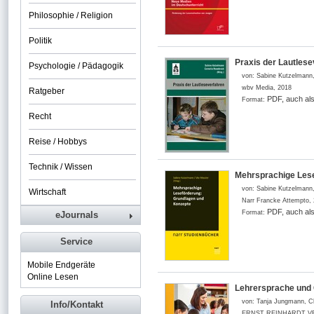
Philosophie / Religion
Politik
Praxis der Lautles
Psychologie / Pädagogik
von:
Sabine Kutzelmann,
wbv Media
,
2018
Ratgeber
PDF, auch al
Format:
Recht
Reise / Hobbys
Technik / Wissen
Mehrsprachige Les
von:
Sabine Kutzelmann
Wirtschaft
Narr Francke Attempto
,
PDF, auch al
Format:
eJournals
Service
Mobile Endgeräte
Online Lesen
Lehrersprache und 
von:
Tanja Jungmann, C
Info/Kontakt
ERNST REINHARDT V