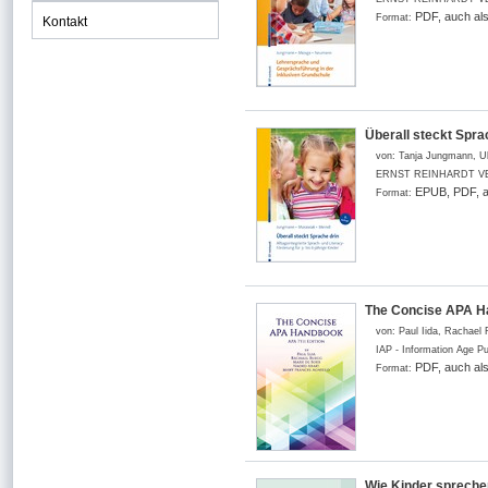
PDF, auch al
Format:
Kontakt
Überall steckt Sprac
von:
Tanja Jungmann, Ul
ERNST REINHARDT V
EPUB, PDF, a
Format:
The Concise APA Ha
von:
Paul Iida, Rachael
IAP - Information Age Pu
PDF, auch al
Format:
Wie Kinder sprechen