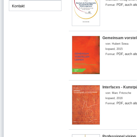
PDF, auch al
Format:
Kontakt
Gemeinsam vorstelle
von:
Hubert Sowa
kopaed
,
2015
PDF, auch al
Format:
Interfaces - Kunstp
von:
Marc Fritzsche
kopaed
,
2016
PDF, auch al
Format:
Professional vision