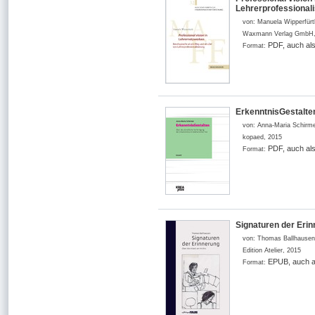
Lehrerprofessional
von:
Manuela Wipperfürt
Waxmann Verlag GmbH
PDF, auch al
Format:
ErkenntnisGestalten
von:
Anna-Maria Schirm
kopaed
,
2015
PDF, auch al
Format:
Signaturen der Erin
von:
Thomas Ballhausen
Edition Atelier
,
2015
EPUB, auch a
Format: