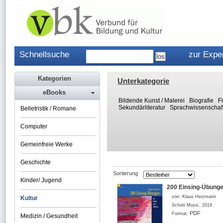
Schnellsuche
zur Expe
Kategorien
Unterkategorie
eBooks
Bildende Kunst / Malerei
Biografie
F
Sekundärliteratur
Sprachwissenschaf
Belletristik / Romane
Computer
Gemeinfreie Werke
Geschichte
Sortierung
Kinder/ Jugend
200 Einsing-Übungen
von:
Klaus Heizmann
Kultur
Schott Music
,
2019
PDF
Format:
Medizin / Gesundheit