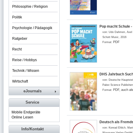
Philosophie / Religion
Politik
Pop macht Schule -
Psychologie / Pädagogik
von:
Udo Dahmen, Axel S
Schott Music
,
2016
Ratgeber
PDF
Format:
Recht
Reise / Hobbys
Technik / Wissen
DHS Jahrbuch Such
von:
Deutsche Hauptstel
Wirtschaft
Pabst Science Publisher
PDF, auch al
Format:
eJournals
Service
Mobile Endgeräte
Online Lesen
Deutsch als Fremds
von:
Konrad Ehlich, Mari
Info/Kontakt
Waxmann Verlag GmbH