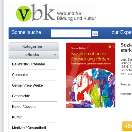
Schnellsuche
zur Expe
Sozia
Kategorien
star
eBooks
von: Si
Verlag 
Belletristik / Romane
ISBN: 
Sprache
127 Sei
Computer
Format:
Gemeinfreie Werke
geeignet
Geschichte
Kinder/ Jugend
Kultur
eB
Medizin / Gesundheit