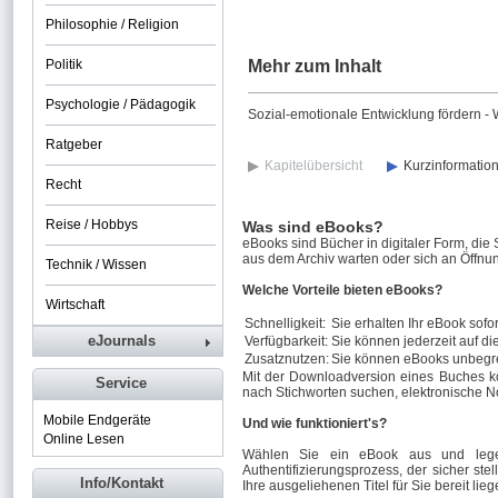
Philosophie / Religion
Politik
Mehr zum Inhalt
Psychologie / Pädagogik
Sozial-emotionale Entwicklung fördern - 
Ratgeber
Kapitelübersicht
Kurzinformatio
Recht
Reise / Hobbys
Was sind eBooks?
eBooks sind Bücher in digitaler Form, die
aus dem Archiv warten oder sich an Öffnun
Technik / Wissen
Welche Vorteile bieten eBooks?
Wirtschaft
Schnelligkeit:
Sie erhalten Ihr eBook sofor
eJournals
Verfügbarkeit:
Sie können jederzeit auf di
Zusatznutzen:
Sie können eBooks unbegre
Mit der Downloadversion eines Buches k
Service
nach Stichworten suchen, elektronische N
Mobile Endgeräte
Und wie funktioniert's?
Online Lesen
Wählen Sie ein eBook aus und legen
Authentifizierungsprozess, der sicher stel
Info/Kontakt
Ihre ausgeliehenen Titel für Sie bereit lieg